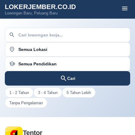
LOKERJEMBER.CO.ID
menu
Lowongan Baru, Peluang Baru
search
location_on
school
search
Cari
1 - 2 Tahun
3 - 4 Tahun
5 Tahun Lebih
Tanpa Pengalaman
Tentor