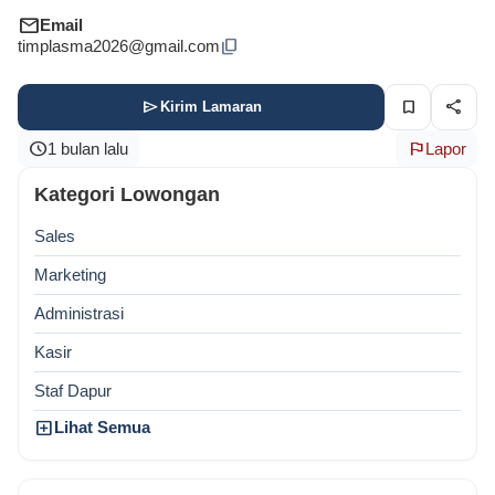
email
Email
content_copy
timplasma2026@gmail.com
send
bookmark
share
Kirim Lamaran
schedule
flag
1 bulan lalu
Lapor
Kategori Lowongan
Sales
Marketing
Administrasi
Kasir
Staf Dapur
add_box
Lihat Semua